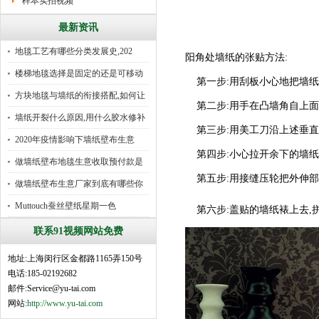
样本实拍视频
最新资讯
地毯工艺有哪些分类发展史,202
阳角处墙纸的张贴方法:
楼梯地毯选择是固定的还是可移动
第一步:用刮板小心地把墙纸
好
方块地毯与墙纸的衔接搭配,如何让
第二步:用手在凸墙角自上面下捋
墙纸开裂什么原因,用什么胶水修补
第三步:用美工刀沿上述垂直
2020年疫情影响下墙纸壁布生意
第四步:小心拉开余下的墙纸
做墙纸壁布地毯生意收取预付款是
第五步:用接缝压轮把外伸部
行
做墙纸壁布生意厂家到底有哪些你
所
Muttouch蚕丝壁纸星期一色
第六步:盖贴的墙纸裱上去,拼
联系91视频网站免费
地址:上海闵行区金都路1165弄150号
电话:185-02192682
邮件:Service@yu-tai.com
网站:
http://www.yu-tai.com