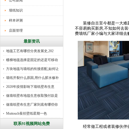
公司新闻
墙纸知识
样本评测
装修自古至今都是一大难题,古
不容易购买新房,不知如何去装
店面管理
费墙纸厂家小编与大家详细去
最新资讯
地毯工艺有哪些分类发展史,202
楼梯地毯选择是固定的还是可移动
好
方块地毯与墙纸的衔接搭配,如何让
墙纸开裂什么原因,用什么胶水修补
2020年疫情影响下墙纸壁布生意
做墙纸壁布地毯生意收取预付款是
行
做墙纸壁布生意厂家到底有哪些你
所
Muttouch蚕丝壁纸星期一色
联系91视频网站免费
经常做工程或者装修伙伴们,