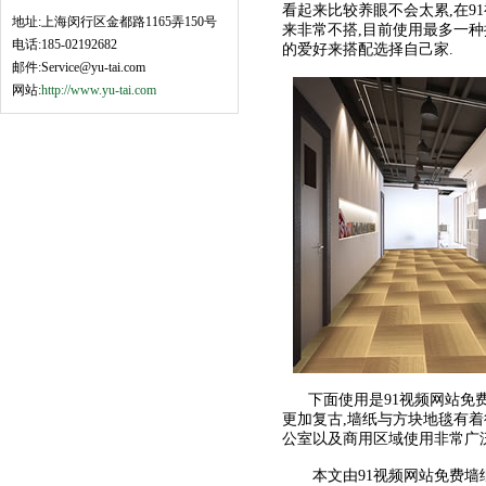
看起来比较养眼不会太累,在9
地址:上海闵行区金都路1165弄150号
来非常不搭,目前使用最多一种
电话:185-02192682
的爱好来搭配选择自己家.
邮件:Service@yu-tai.com
网站:
http://www.yu-tai.com
下面使用是91视频网站免费
更加复古,墙纸与方块地毯有着
公室以及商用区域使用非常广泛
本文由91视频网站免费墙纸