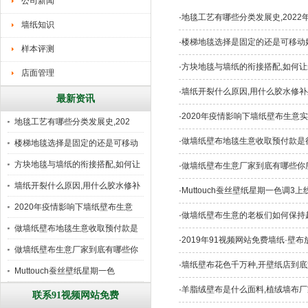
公司新闻
·
地毯工艺有哪些分类发展史,202
墙纸知识
·
楼梯地毯选择是固定的还是可移动
样本评测
·
方块地毯与墙纸的衔接搭配,如何让
店面管理
·
墙纸开裂什么原因,用什么胶水修补
最新资讯
·
2020年疫情影响下墙纸壁布生意
地毯工艺有哪些分类发展史,202
·
做墙纸壁布地毯生意收取预付款是行
楼梯地毯选择是固定的还是可移动
好
方块地毯与墙纸的衔接搭配,如何让
·
做墙纸壁布生意厂家到底有哪些你
墙纸开裂什么原因,用什么胶水修补
·
Muttouch蚕丝壁纸星期一色调3
2020年疫情影响下墙纸壁布生意
·
做墙纸壁布生意的老板们如何保持超越
做墙纸壁布地毯生意收取预付款是
·
2019年91视频网站免费墙纸·壁
行
做墙纸壁布生意厂家到底有哪些你
·
墙纸壁布花色千万种,开壁纸店到底
所
Muttouch蚕丝壁纸星期一色
·
羊脂绒壁布是什么面料,植绒墙布厂
联系91视频网站免费