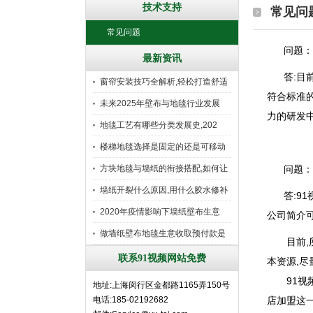
技术支持
常见问
常见问题
问题
最新资讯
答:目前
窗帘安装技巧全解析,轻松打造舒适
符合标准的
未来2025年壁布与地毯行业发展
力的研发
地毯工艺有哪些分类发展史,202
楼梯地毯选择是固定的还是可移动
好
方块地毯与墙纸的衔接搭配,如何让
问题
墙纸开裂什么原因,用什么胶水修补
答:91视
2020年疫情影响下墙纸壁布生意
公司简介可
做墙纸壁布地毯生意收取预付款是
目前,所
行
联系91视频网站免费
本资源,尽
91视频
地址:上海闵行区金都路1165弄150号
电话:185-02192682
店加盟这一新