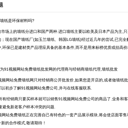
题
：墙纸是环保材料吗?
市场上的墙纸分进口和国产两种.进口墙纸主要以欧美及日本产品为主,只
；现在国产墙纸厂(如玉兰墙纸、韩国LG墙纸)经过近几年的尝试
中,环保已是建材类产品理应具备的基本条件,而不是用来标榜优质或抬高价
：为91视频网站免费墙纸批发网的代理商与经销商墙纸代理,墙纸批发
频网站免费墙纸网只对经销商公开批发价,如果您是开店的,或者做墙纸批
以初步了解91视频网站免费公司,并与在线客服联系.
有经销商只要买样本就可以销售91视频网站免费公司的商品了.业务和客
量避免新老客户样本冲突的问题.
网站免费墙纸正在完善自己有特色的一套产品展示模块,将会使店面零售和营
的合作模式,敬请期待！