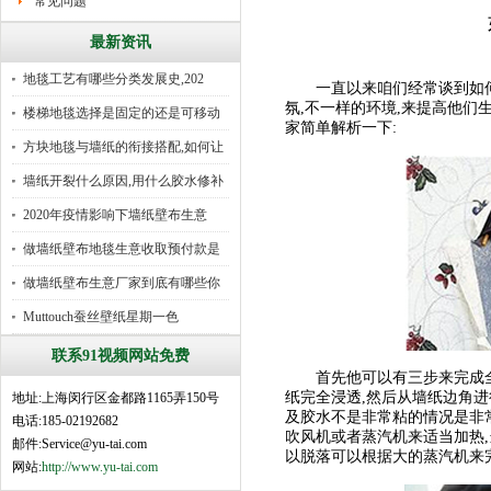
常见问题
最新资讯
地毯工艺有哪些分类发展史,202
一直以来咱们经常谈到如何去
氛,不一样的环境,来提高他们
楼梯地毯选择是固定的还是可移动
家简单解析一下:
好
方块地毯与墙纸的衔接搭配,如何让
墙纸开裂什么原因,用什么胶水修补
2020年疫情影响下墙纸壁布生意
做墙纸壁布地毯生意收取预付款是
行
做墙纸壁布生意厂家到底有哪些你
所
Muttouch蚕丝壁纸星期一色
联系91视频网站免费
首先他可以有三步来完成全部
纸完全浸透,然后从墙纸边角进
地址:上海闵行区金都路1165弄150号
及胶水不是非常粘的情况是非常
电话:185-02192682
吹风机或者蒸汽机来适当加热,
邮件:Service@yu-tai.com
以脱落可以根据大的蒸汽机来
网站:
http://www.yu-tai.com