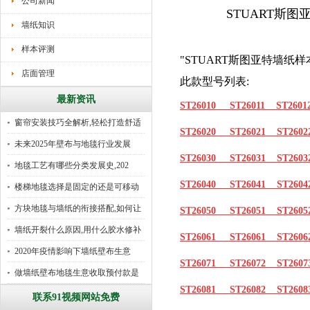
公司新闻
STUART斯
墙纸知识
样本评测
"STUART斯图亚特墙纸样
店面管理
此款型号列表:
最新资讯
ST26010 ST26011 ST2601
窗帘安装技巧全解析,轻松打造舒适
ST26020
ST26021
ST26
未来2025年壁布与地毯行业发展
ST26030
ST26031
ST260
地毯工艺有哪些分类发展史,202
ST26040
ST26041
ST260
楼梯地毯选择是固定的还是可移动
好
方块地毯与墙纸的衔接搭配,如何让
ST26050
ST26051
ST26
墙纸开裂什么原因,用什么胶水修补
ST26061
ST26061
ST26
2020年疫情影响下墙纸壁布生意
ST26071
ST26072
ST26
做墙纸壁布地毯生意收取预付款是
ST26081
ST26082
ST26
行
联系91视频网站免费