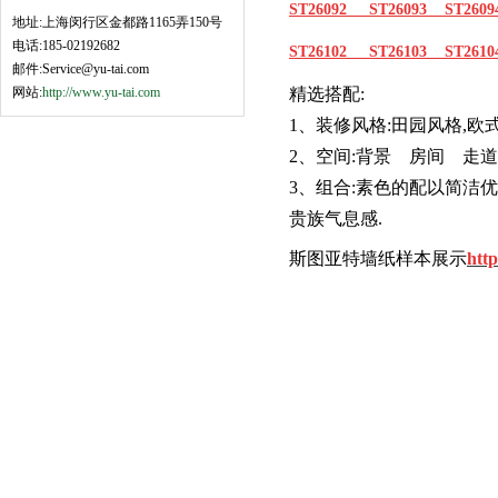
ST26092
ST26093
ST260
地址:上海闵行区金都路1165弄150号
电话:185-02192682
ST26102
ST26103
ST2610
邮件:Service@yu-tai.com
网站:
http://www.yu-tai.com
精选
搭配:
1、装修风格:田园风格,
2、空间:背景 房间
3、组合:素色的配
贵族气息感.
斯图亚特墙纸样本展示
htt