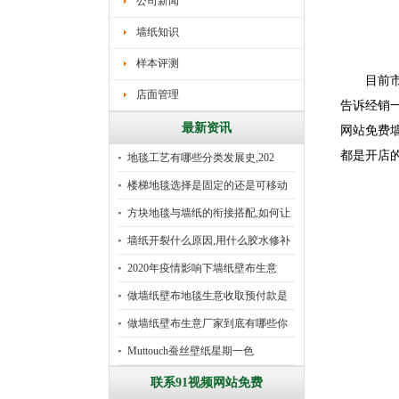
公司新闻
墙纸知识
样本评测
目前市场
店面管理
告诉经销一
最新资讯
网站免费
都是开店的
地毯工艺有哪些分类发展史,202
楼梯地毯选择是固定的还是可移动
好
方块地毯与墙纸的衔接搭配,如何让
墙纸开裂什么原因,用什么胶水修补
2020年疫情影响下墙纸壁布生意
做墙纸壁布地毯生意收取预付款是
行
做墙纸壁布生意厂家到底有哪些你
所
Muttouch蚕丝壁纸星期一色
联系91视频网站免费