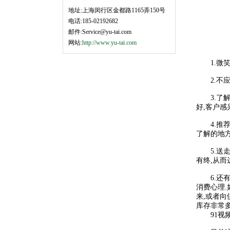
地址:上海闵行区金都路1165弄150号
电话:185-02192682
邮件:Service@yu-tai.com
网站:
http://www.yu-tai.com
1.微笑
2.不应该
3.了解
好,客户感
4.推荐
了解的地
5.送走
有终,从而
6.还有
消费心理.
来,或者向
库存非常多
91视频