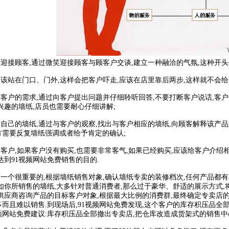
迎接顾客,通过微笑迎接顾客与顾客户交谈,建立一种融洽的气氛,这种开头
站在门口、门外,这样会把客户吓走,应该在店里靠后两步,这样就不会
客户的需求,通过向客户提出问题并仔细聆听回答,不要打断客户说话,客
兴趣的墙纸,店员也需要耐心仔细讲解;
自己的墙纸,通过与客户的观察,找出与客户相应的墙纸,向顾客解释该产品
方需要反复墙纸强调或者给予肯定的确认;
客户,如果客户没有购买,也需要非常客气,如果已经购买,应该给客户介绍
达到91视频网站免费销售的目的.
一个很重要的,根据墙纸销售对象,确认墙纸专卖的装修档次,任何产品都有
如你所销售的墙纸,大多针对普通消费者,那么过于豪华、舒适的展示方式
供应商咨询产品的目标客户对象,根据最大比例的消费群,最终确定专卖店的
而且难以销售.到现场后,91视频网站免费发现,这个客户的库存积压品全
网站免费建议:库存积压品全部撤出专卖店,把仓库改造成货架式的销售中心